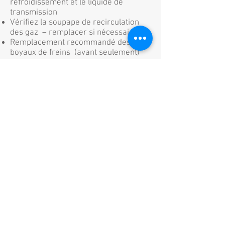
refroidissement et le liquide de
transmission
Vérifiez la soupape de recirculation
des gaz – remplacer si nécessaire
Remplacement recommandé des
boyaux de freins (avant seulement)
8. Service à effectuer après 250 000
km
Remplacer l'huile à moteur et le filtre
Vérifier l’état de la conduite et du filtre
à essence
Vérifier s’il y a des fuites, vérifier la
transmission et les pignons de
distribution. Réparations, si
nécessaires.
Vérification du liquide de
refroidissement du moteur, de l’antigel
et de l’antirouille
Même si l’odomètre de votre Volvo ne