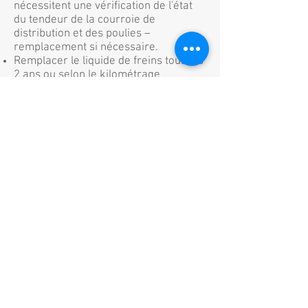
nécessitent une vérification de l'état
du tendeur de la courroie de
distribution et des poulies –
remplacement si nécessaire.
Remplacer le liquide de freins tous les
2 ans ou selon le kilométrage
recommandé.
Vérifier le fonctionnement du toit
convertible en tissu et la protection de
renversement tous les 2 ans, peu
importe le kilométrage (A5 / S5
Cabriolet, R8 Spyder seulement)
Remplacer le liquide AdBlue tous les 4
ans (indépendamment du
kilométrage) s’il n'a pas été rempli au
cours des 4 dernières années (modèle
Q7 TDI 3.0L seulement)
Vérifier le fonctionnement de l'appuie-
tête Crash Active tous les 2 ans,
indépendamment de kilomètres (sur
les modèles A8 seulement).
Prendre rendez-vous